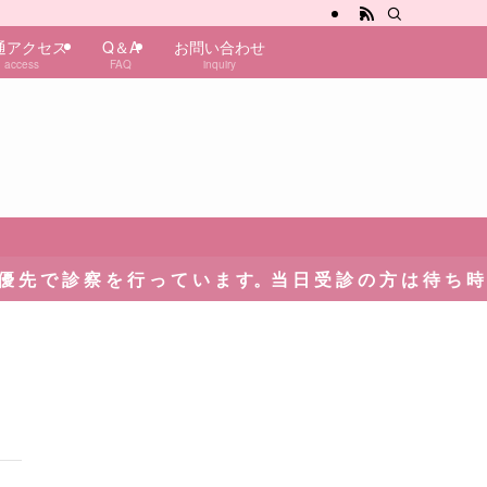
通アクセス
Q＆A
お問い合わせ
access
FAQ
inquiry
先 で 診 察 を 行 っ て い ま す。当 日 受 診 の 方 は 待 ち 時 間 