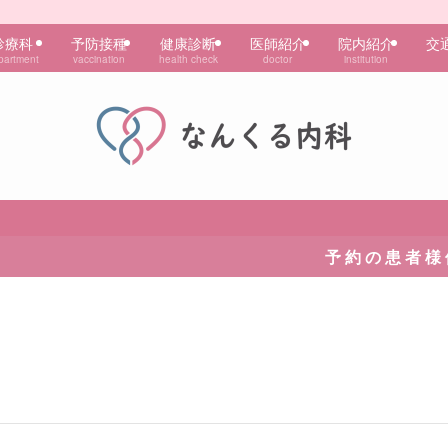
診療科
予防接種
健康診断
医師紹介
院内紹介
交
partment
vaccination
health check
doctor
institution
予 約 の 患 者 様 優 