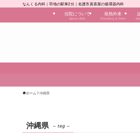
なんくる内科｜羽地の駅車2分｜名護市真喜屋の循環器内科
当院について
発熱外来
about clinic
Infectious & fever
de
ホーム
沖縄県
沖縄県
– tag –