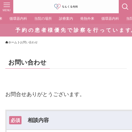
MENU
来
循環器内科
当院の場所
診療案内
発熱外来
循環器内科
当
予 約 の 患 者 様 優 先 で 診 察 を 行 っ て い ま す。
ホーム
お問い合わせ
お問い合わせ
お問合せありがとうございます。
相談内容
必須