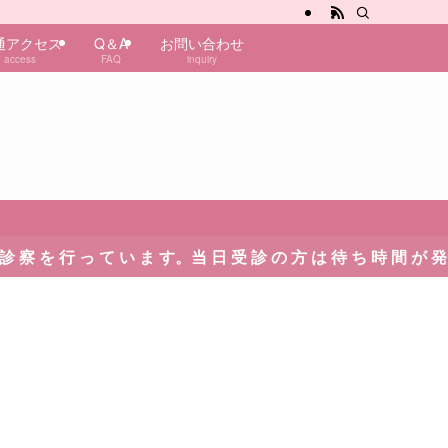
通アクセス
Q＆A
お問い合わせ
access
FAQ
inquiry
て い ま す。当 日 受 診 の 方 は 待 ち 時 間 が 発 生 い た し ま