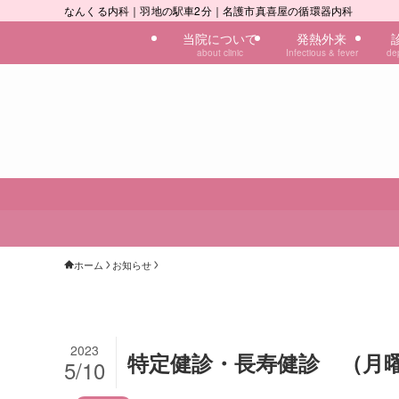
なんくる内科｜羽地の駅車2分｜名護市真喜屋の循環器内科
当院について
発熱外来
about clinic
Infectious & fever
de
ホーム
お知らせ
2023
特定健診・長寿健診 （月
5/10