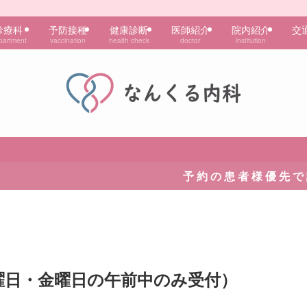
診療科
予防接種
健康診断
医師紹介
院内紹介
交
partment
vaccination
health check
doctor
institution
予 約 の 患 者 様 優 先 で 診 察 を 行 っ 
曜日・金曜日の午前中のみ受付）