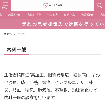
MENU
来
循環器内科
当院の場所
診療案内
発熱外来
循環器内科
当
予 約 の 患 者 様 優 先 で 診 察 を 行 っ て い
ホーム
内科一般
内科一般
生活習慣関連(高血圧、脂質異常症、糖尿病)、その
他腹痛、咳、発熱、頭痛、インフルエンザ、肺
炎、貧血、喘息、肺気腫、不整脈、動脈硬化など
内科一般の診察を行います