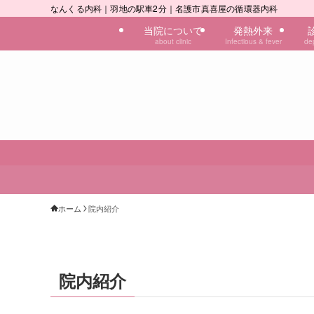
なんくる内科｜羽地の駅車2分｜名護市真喜屋の循環器内科
当院について
発熱外来
about clinic
Infectious & fever
de
ホーム
院内紹介
院内紹介