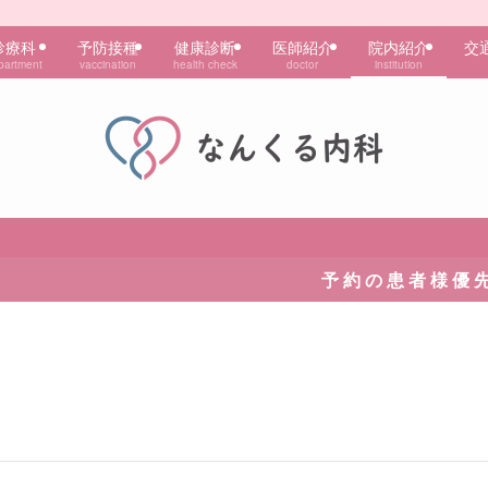
診療科
予防接種
健康診断
医師紹介
院内紹介
交
partment
vaccination
health check
doctor
institution
予 約 の 患 者 様 優 先 で 診 察 を 行