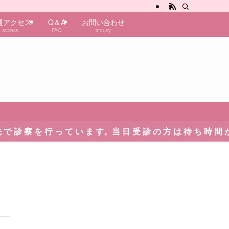
通アクセス
Q＆A
お問い合わせ
access
FAQ
inquiry
 っ て い ま す。当 日 受 診 の 方 は 待 ち 時 間 が 発 生 い た し