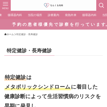
MENU
来
循環器内科
当院の場所
診療案内
発熱外来
循環器内科
当
予 約 の 患 者 様 優 先 で 診 察 を 行 っ て い ま す。当
ホーム
特定健診・長寿健診
特定健診・長寿健診
特定健診
は
メタボリックシンドローム
に着目した
健康診断によって生活習慣病のリスクを
早期に発見し