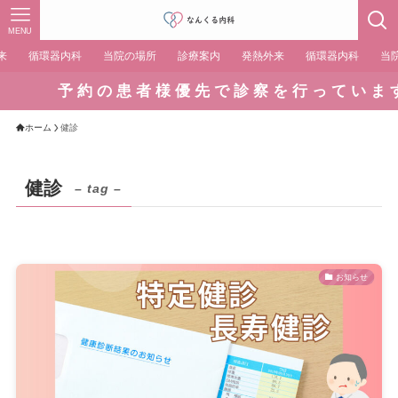
MENU
来
循環器内科
当院の場所
診療案内
発熱外来
循環器内科
当
予 約 の 患 者 様 優 先 で 診 察 を 行 っ て い ま 
ホーム
健診
健診
– tag –
お知らせ