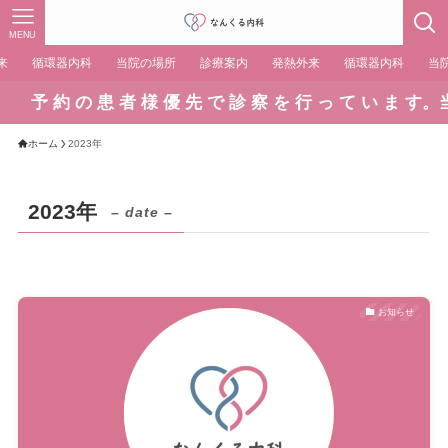
MENU
来
循環器内科
当院の場所
診療案内
発熱外来
循環器内科
当
予 約 の 患 者 様 優 先 で 診 察 を 行 っ て い ま す。当 日
ホーム
2023年
2023年
– date –
お知らせ