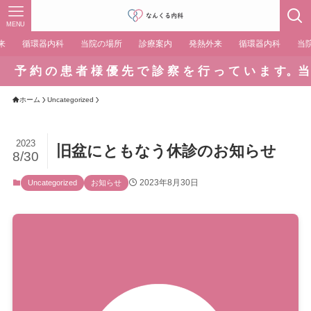
MENU
来
循環器内科
当院の場所
診療案内
発熱外来
循環器内科
当
予 約 の 患 者 様 優 先 で 診 察 を 行 っ て い ま す。当 日 
ホーム
Uncategorized
2023
旧盆にともなう休診のお知らせ
8/30
2023年8月30日
Uncategorized
お知らせ