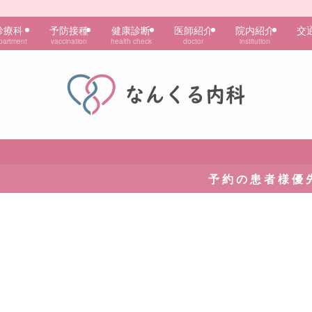
診療科
予防接種
健康診断
医師紹介
院内紹介
交
partment
vaccination
health check
doctor
institution
予 約 の 患 者 様 優 先 で 診 察