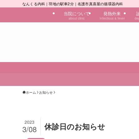
なんくる内科｜羽地の駅車2分｜名護市真喜屋の循環器内科
当院について
発熱外来
about clinic
Infectious & fever
de
ホーム
お知らせ
2023
休診日のお知らせ
3/08