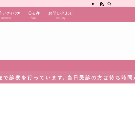
通アクセス
Q＆A
お問い合わせ
access
FAQ
inquiry
 を 行 っ て い ま す。当 日 受 診 の 方 は 待 ち 時 間 が 発 生 い