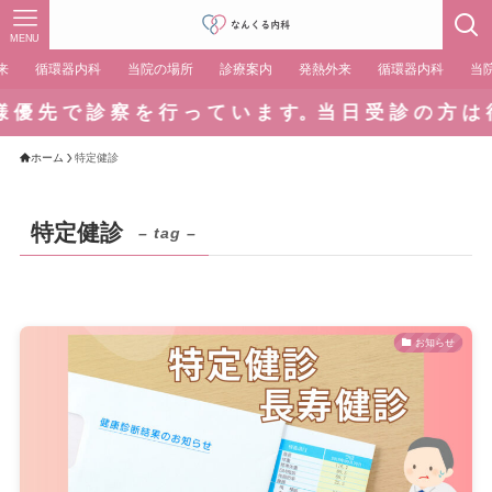
MENU
来
循環器内科
当院の場所
診療案内
発熱外来
循環器内科
当
 優 先 で 診 察 を 行 っ て い ま す。当 日 受 診 の 方 は 待
ホーム
特定健診
特定健診
– tag –
お知らせ