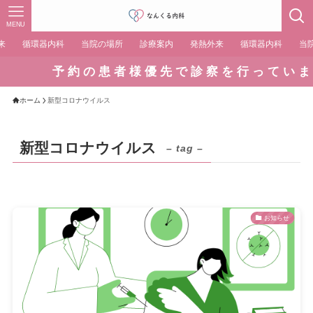
MENU
来
循環器内科
当院の場所
診療案内
発熱外来
循環器内科
当
予 約 の 患 者 様 優 先 で 診 察 を 行 っ て い ま
ホーム
新型コロナウイルス
新型コロナウイルス
– tag –
お知らせ