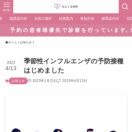
MENU
来
循環器内科
当院の場所
診療案内
発熱外来
循環器内科
当
予 約 の 患 者 様 優 先 で 診 察 を 行 っ て い ま す。当 
ホーム
お知らせ
季節性インフルエンザの予防接種
2023
4/13
はじめました
2023年1月22日
2023年4月13日
お知らせ