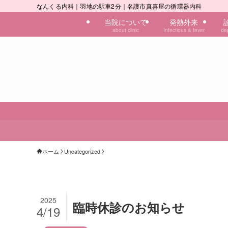
なんくる内科｜羽地の駅車2分｜名護市真喜屋の循環器内科
当院について
発熱外来
about clinic
Infectious & fever
de
ホーム
Uncategorized
2025
臨時休診のお知らせ
4/19