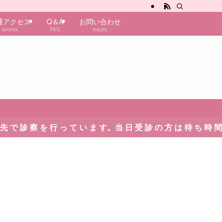
通アクセス
Q＆A
お問い合わせ
access
FAQ
inquiry
 を 行 っ て い ま す。当 日 受 診 の 方 は 待 ち 時 間 が 発 生 い