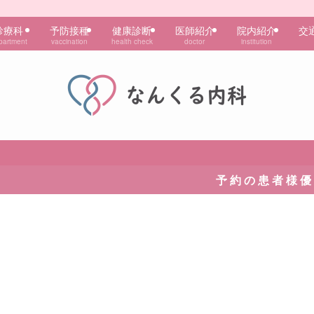
診療科
予防接種
健康診断
医師紹介
院内紹介
交
partment
vaccination
health check
doctor
institution
予 約 の 患 者 様 優 先 で 診 察