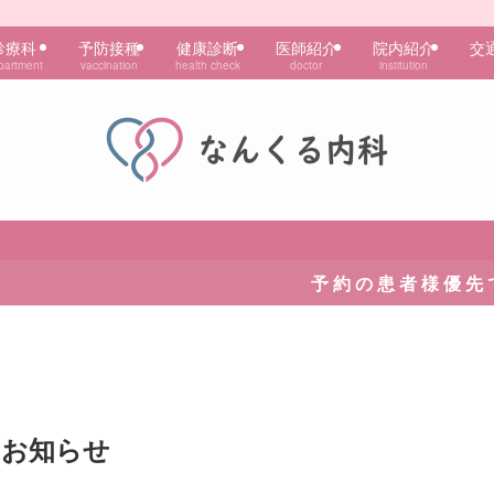
診療科
予防接種
健康診断
医師紹介
院内紹介
交
partment
vaccination
health check
doctor
institution
予 約 の 患 者 様 優 先 で 診 察 を 行 っ 
のお知らせ