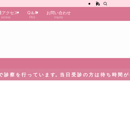
通アクセス
Q＆A
お問い合わせ
access
FAQ
inquiry
て い ま す。当 日 受 診 の 方 は 待 ち 時 間 が 発 生 い た し ま 