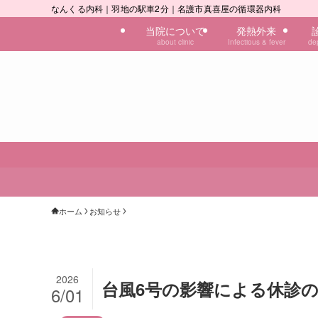
なんくる内科｜羽地の駅車2分｜名護市真喜屋の循環器内科
当院について
発熱外来
about clinic
Infectious & fever
de
ホーム
お知らせ
2026
台風6号の影響による休診
6/01