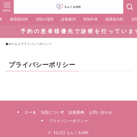
MENU
来
循環器内科
当院の場所
診療案内
発熱外来
循環器内科
当
予 約 の 患 者 様 優 先 で 診 察 を 行 っ て い ま 
ホーム
プライバシーポリシー
プライバシーポリシー
ホーム
当院について
診療案内
お問い合わせ
プライバシーポリシー
©
【公式】なんくる内科